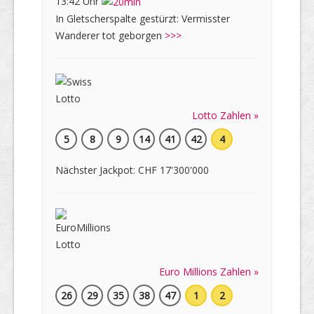
13:42 Uhr
In Gletscherspalte gestürzt: Vermisster
Wanderer tot geborgen
>>>
Lotto Zahlen »
5
8
9
14
41
42
4
Nächster Jackpot: CHF 17'300'000
Euro Millions Zahlen »
26
29
35
38
47
1
2