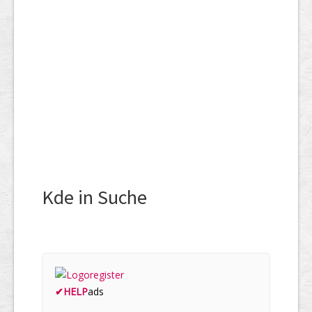
Kde in Suche
✔
HELP
ads