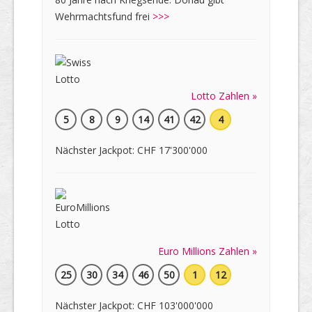
Wehrmachtsfund frei
>>>
Lotto Zahlen »
5
8
9
14
41
42
4
Nächster Jackpot: CHF 17'300'000
Euro Millions Zahlen »
25
30
34
46
50
1
12
Nächster Jackpot: CHF 103'000'000