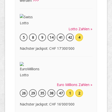
werden
>>>
Lotto Zahlen »
5
8
9
14
41
42
4
Nächster Jackpot: CHF 17'300'000
Euro Millions Zahlen »
26
29
35
38
47
1
2
Nächster Jackpot: CHF 16'000'000