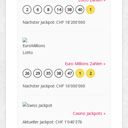
2
6
8
14
38
40
1
Nächster Jackpot: CHF 18'200'000
Euro Millions Zahlen »
26
29
35
38
47
1
2
Nächster Jackpot: CHF 16'000'000
Casino Jackpots »
Aktueller Jackpot: CHF 1'040'376