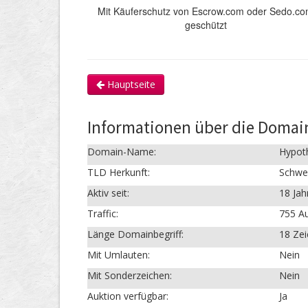
Mit Käuferschutz von Escrow.com oder Sedo.c
geschützt
Hauptseite
Informationen über die Domai
Domain-Name:
Hypoth
TLD Herkunft:
Schwe
Aktiv seit:
18 Jah
Traffic:
755 Au
Länge Domainbegriff:
18 Ze
Mit Umlauten:
Nein
Mit Sonderzeichen:
Nein
Auktion verfügbar:
Ja