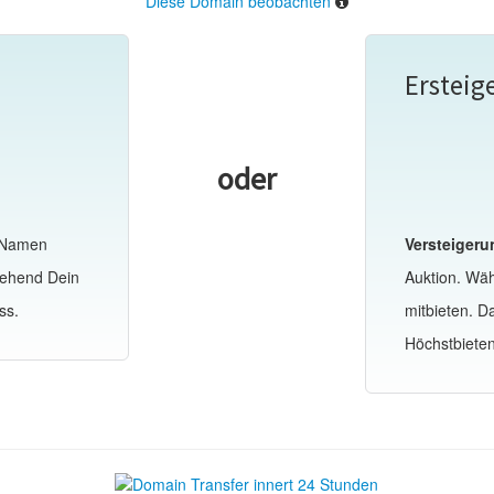
Diese Domain beobachten
Ersteig
oder
-Namen
Versteigeru
gehend Dein
Auktion. Wä
ss.
mitbieten. 
Höchstbiete