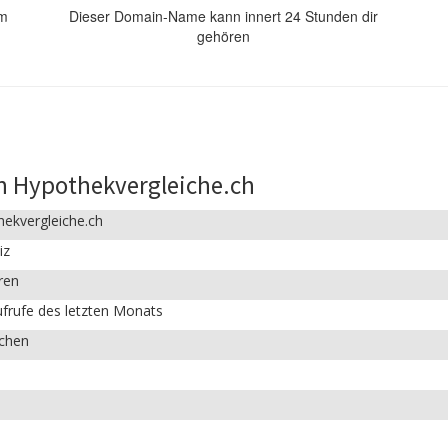
om
Dieser Domain-Name kann innert 24 Stunden dir
gehören
n Hypothekvergleiche.ch
ekvergleiche.ch
iz
ren
frufe des letzten Monats
ichen