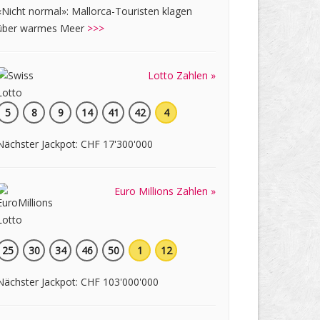
«Nicht normal»: Mallorca-Touristen klagen
über warmes Meer
>>>
Lotto Zahlen »
5
8
9
14
41
42
4
Nächster Jackpot: CHF 17'300'000
Euro Millions Zahlen »
25
30
34
46
50
1
12
Nächster Jackpot: CHF 103'000'000