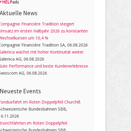
✔
HELP
ads
Aktuelle News
Compagnie Financière Tradition steigert
Umsatz im ersten Halbjahr 2026 zu konstanten
Wechselkursen um 10,4 %
Compagnie Financière Tradition SA, 06.08.2026
Galenica wächst mit hoher Kontinuität weiter
Galenica AG, 06.08.2026
Gute Performance und beste Kundenerlebnisse
Swisscom AG, 06.08.2026
Neueste Events
Fonduefahrt im Roten Doppelpfeil Churchill.
Schweizerische Bundesbahnen SBB,
16.11.2026
Brunchfahrten im Roten Doppelpfeil.
Schweizerische Bundesbahnen SBB,