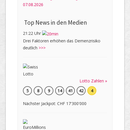
07.08.2026
Top News in den Medien
21:22 Uhr
Drei Faktoren erhöhen das Demenzrisiko
deutlich
>>>
Lotto Zahlen »
5
8
9
14
41
42
4
Nächster Jackpot: CHF 17'300'000