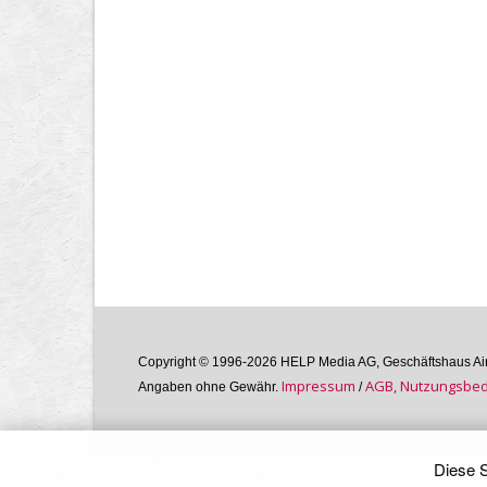
Copyright © 1996-2026 HELP Media AG, Geschäftshaus Airg
Im­pres­sum
AGB, Nutzungs­bedi
Angaben ohne Gewähr.
/
Diese S