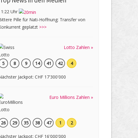
Top News in den Medien
11:22 Uhr
Bittere Pille für Nati-Hoffnung: Transfer von
Konkurrent geplatzt
>>>
Lotto Zahlen »
5
8
9
14
41
42
4
Nächster Jackpot: CHF 17'300'000
Euro Millions Zahlen »
26
29
35
38
47
1
2
Nächster Jackpot: CHF 16'000'000