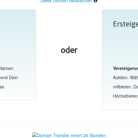
Diese Domain beobachten
Ersteig
oder
-Namen
Versteigeru
hend Dein
Auktion. Wä
ss.
mitbieten. 
Höchstbiete