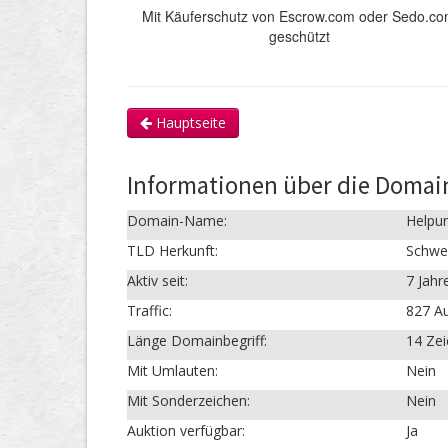
Mit Käuferschutz von Escrow.com oder Sedo.c
geschützt
Hauptseite
Informationen über die Domain
Domain-Name:
Helpun
TLD Herkunft:
Schwe
Aktiv seit:
7 Jahr
Traffic:
827 Au
Länge Domainbegriff:
14 Ze
Mit Umlauten:
Nein
Mit Sonderzeichen:
Nein
Auktion verfügbar:
Ja