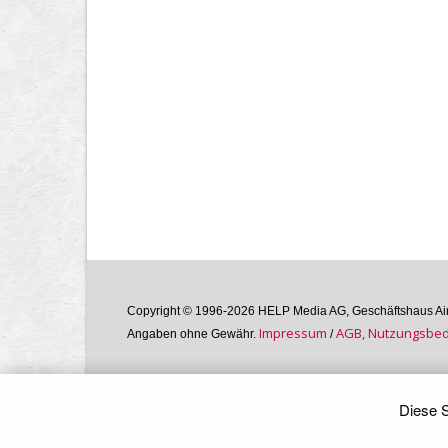
Copyright © 1996-2026 HELP Media AG, Geschäftshaus Airg
Im­pres­sum
AGB, Nutzungs­bedi
Angaben ohne Gewähr.
/
Diese S