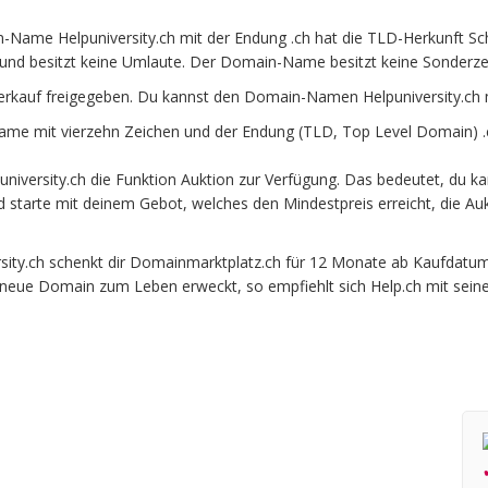
-Name Helpuniversity.ch mit der Endung .ch hat die TLD-Herkunft Sch
und besitzt keine Umlaute. Der Domain-Name besitzt keine Sonderzeic
Verkauf freigegeben. Du kannst den Domain-Namen Helpuniversity.ch 
ame mit vierzehn Zeichen und der Endung (TLD, Top Level Domain) .c
iversity.ch die Funktion Auktion zur Verfügung. Das bedeutet, du ka
und starte mit deinem Gebot, welches den Mindestpreis erreicht, die
ty.ch schenkt dir Domainmarktplatz.ch für 12 Monate ab Kaufdatum be
e neue Domain zum Leben erweckt, so empfiehlt sich Help.ch mit sein