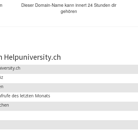
om
Dieser Domain-Name kann innert 24 Stunden dir
gehören
 Helpuniversity.ch
iversity.ch
iz
en
frufe des letzten Monats
ichen