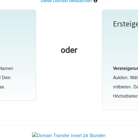
Diese Domain beobachten
Ersteig
oder
-Namen
Versteigeru
d Dein
Auktion. Wä
ss.
mitbieten. 
Höchstbiete