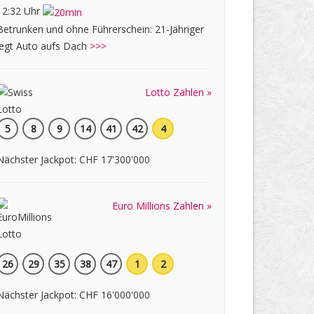
12:32 Uhr
Betrunken und ohne Führerschein: 21-Jähriger
legt Auto aufs Dach
>>>
Lotto Zahlen »
5
8
9
14
41
42
4
Nächster Jackpot: CHF 17'300'000
Euro Millions Zahlen »
26
29
35
38
47
1
2
Nächster Jackpot: CHF 16'000'000