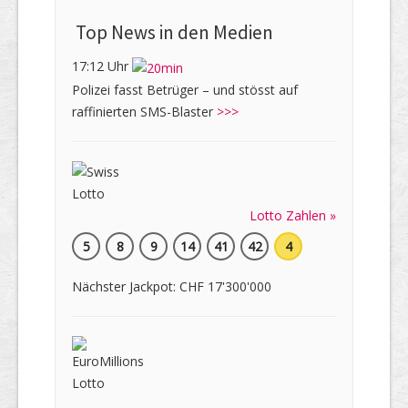
Top News in den Medien
17:12 Uhr
Polizei fasst Betrüger – und stösst auf
raffinierten SMS-Blaster
>>>
Lotto Zahlen »
5
8
9
14
41
42
4
Nächster Jackpot: CHF 17'300'000