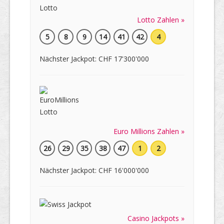
Lotto Zahlen »
5
8
9
14
41
42
4
Nächster Jackpot: CHF 17'300'000
Euro Millions Zahlen »
26
29
35
38
47
1
2
Nächster Jackpot: CHF 16'000'000
Casino Jackpots »