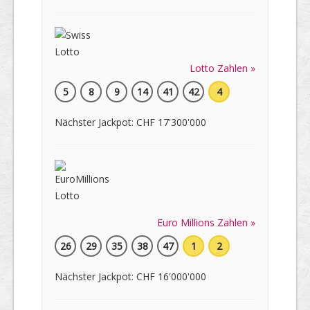
Lotto Zahlen »
5
8
9
14
41
42
4
Nächster Jackpot: CHF 17'300'000
Euro Millions Zahlen »
26
29
35
38
47
1
2
Nächster Jackpot: CHF 16'000'000