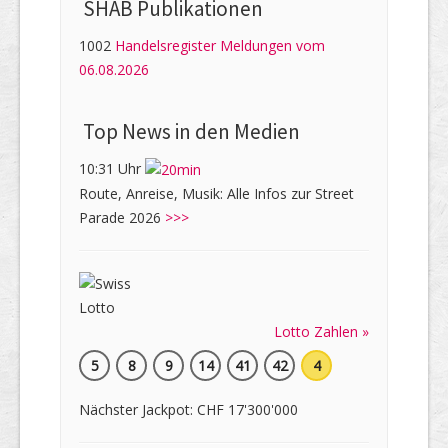
SHAB Publi­kati­onen
1002
Handelsregister Meldungen vom
06.08.2026
Top News in den Medien
10:31 Uhr
Route, Anreise, Musik: Alle Infos zur Street
Parade 2026
>>>
Lotto Zahlen »
5
8
9
14
41
42
4
Nächster Jackpot: CHF 17'300'000