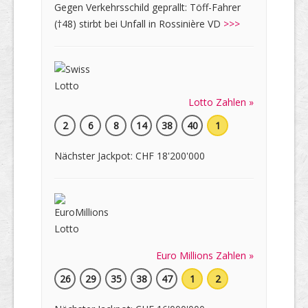
Gegen Verkehrsschild geprallt: Töff-Fahrer
(†48) stirbt bei Unfall in Rossinière VD
>>>
Lotto Zahlen »
2
6
8
14
38
40
1
Nächster Jackpot: CHF 18'200'000
Euro Millions Zahlen »
26
29
35
38
47
1
2