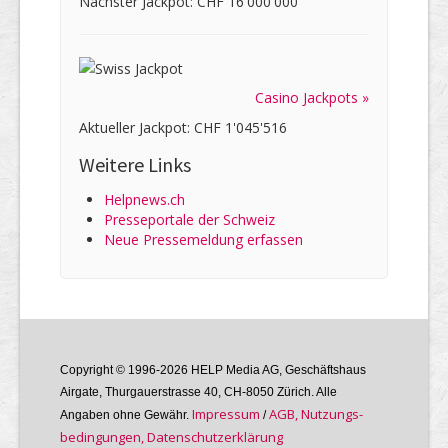
Nächster Jackpot: CHF 16'000'000
Casino Jackpots »
Aktueller Jackpot: CHF 1'045'516
Weitere Links
Helpnews.ch
Presseportale der Schweiz
Neue Pressemeldung erfassen
Copyright © 1996-2026 HELP Media AG, Geschäftshaus
Airgate, Thurgauer­strasse 40, CH-8050 Zürich. Alle
Im­pres­sum
AGB, Nutzungs­
Angaben ohne Gewähr.
/
bedin­gungen, Daten­schutz­er­klärung