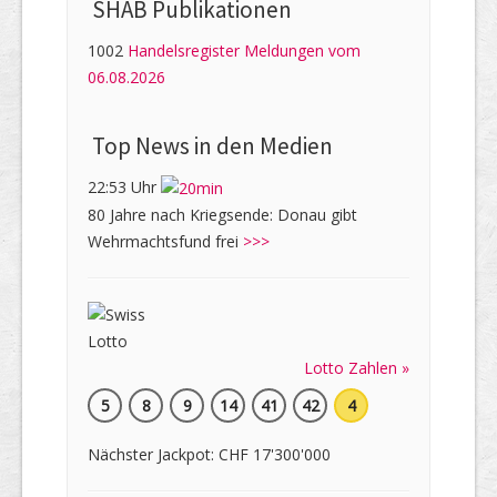
SHAB Publi­kati­onen
1002
Handelsregister Meldungen vom
06.08.2026
Top News in den Medien
22:53 Uhr
80 Jahre nach Kriegsende: Donau gibt
Wehrmachtsfund frei
>>>
Lotto Zahlen »
5
8
9
14
41
42
4
Nächster Jackpot: CHF 17'300'000