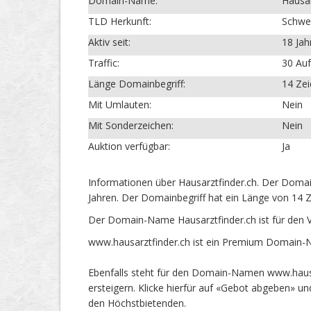
Domain-Name:
Hausar
TLD Herkunft:
Schwe
Aktiv seit:
18 Jah
Traffic:
30 Auf
Länge Domainbegriff:
14 Ze
Mit Umlauten:
Nein
Mit Sonderzeichen:
Nein
Auktion verfügbar:
Ja
Informationen über Hausarztfinder.ch. Der Domai
Jahren. Der Domainbegriff hat ein Länge von 14 Z
Der Domain-Name Hausarztfinder.ch ist für den 
www.hausarztfinder.ch ist ein Premium Domain-N
Ebenfalls steht für den Domain-Namen www.hausar
ersteigern. Klicke hierfür auf «Gebot abgeben» 
den Höchstbietenden.