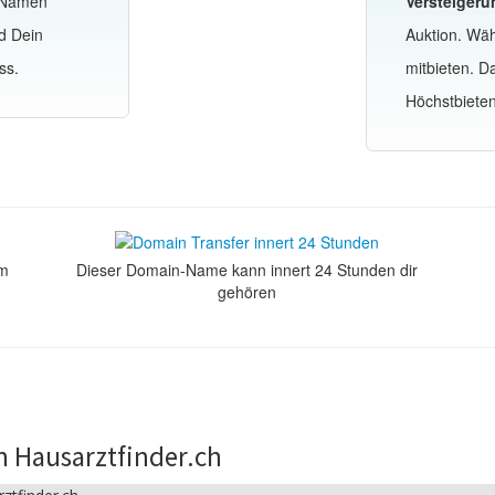
-Namen
Versteigeru
d Dein
Auktion. Wä
ss.
mitbieten. 
Höchstbiete
om
Dieser Domain-Name kann innert 24 Stunden dir
gehören
n Hausarztfinder.ch