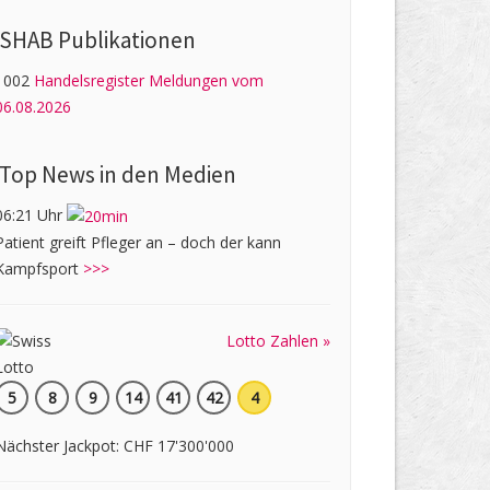
SHAB Publi­kati­onen
1002
Handelsregister Meldungen vom
06.08.2026
Top News in den Medien
06:21 Uhr
Patient greift Pfleger an – doch der kann
Kampfsport
>>>
Lotto Zahlen »
5
8
9
14
41
42
4
Nächster Jackpot: CHF 17'300'000