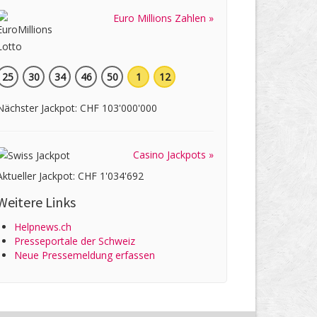
Euro Millions Zahlen »
25
30
34
46
50
1
12
Nächster Jackpot: CHF 103'000'000
Casino Jackpots »
Aktueller Jackpot: CHF 1'034'692
Weitere Links
Helpnews.ch
Presseportale der Schweiz
Neue Pressemeldung erfassen