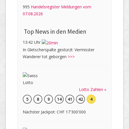
995
Handelsregister Meldungen vom
07.08.2026
Top News in den Medien
13:42 Uhr
In Gletscherspalte gestürzt: Vermisster
Wanderer tot geborgen
>>>
Lotto Zahlen »
5
8
9
14
41
42
4
Nächster Jackpot: CHF 17'300'000