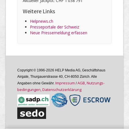
Aktueller Jackpot: CHF 1'038'791
Weitere Links
Helpnews.ch
Presseportale der Schweiz
Neue Pressemeldung erfassen
Copyright © 1996-2026 HELP Media AG, Geschäftshaus
Airgate, Thurgauer­strasse 40, CH-8050 Zürich. Alle
Im­pres­sum
AGB, Nutzungs­
Angaben ohne Gewähr.
/
bedin­gungen, Daten­schutz­er­klärung