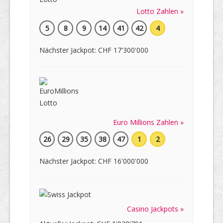
Lotto Zahlen »
5
8
9
14
41
42
4
Nächster Jackpot: CHF 17'300'000
Euro Millions Zahlen »
26
29
35
38
47
1
2
Nächster Jackpot: CHF 16'000'000
Casino Jackpots »