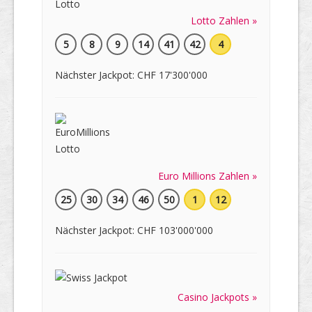
Lotto Zahlen »
5
8
9
14
41
42
4
Nächster Jackpot: CHF 17'300'000
Euro Millions Zahlen »
25
30
34
46
50
1
12
Nächster Jackpot: CHF 103'000'000
Casino Jackpots »