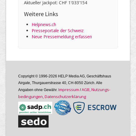
Aktueller Jackpot: CHF 1'033'154
Weitere Links
Helpnews.ch
Presseportale der Schweiz
Neue Pressemeldung erfassen
Copyright © 1996-2026 HELP Media AG, Geschäftshaus
Airgate, Thurgauer­strasse 40, CH-8050 Zürich. Alle
Im­pres­sum
AGB, Nutzungs­
Angaben ohne Gewähr.
/
bedin­gungen, Daten­schutz­er­klärung