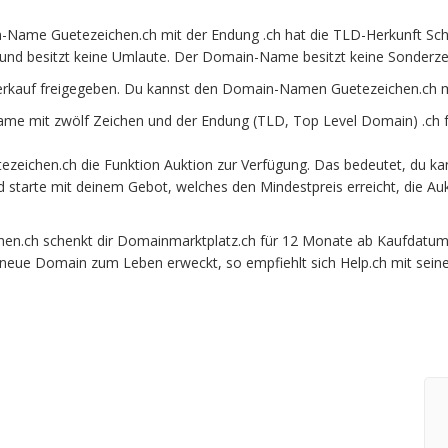
Name Guetezeichen.ch mit der Endung .ch hat die TLD-Herkunft Schw
und besitzt keine Umlaute. Der Domain-Name besitzt keine Sonderzeic
erkauf freigegeben. Du kannst den Domain-Namen Guetezeichen.ch mi
e mit zwölf Zeichen und der Endung (TLD, Top Level Domain) .ch f
zeichen.ch die Funktion Auktion zur Verfügung. Das bedeutet, du k
und starte mit deinem Gebot, welches den Mindestpreis erreicht, die
.ch schenkt dir Domainmarktplatz.ch für 12 Monate ab Kaufdatum bei
e neue Domain zum Leben erweckt, so empfiehlt sich Help.ch mit sein