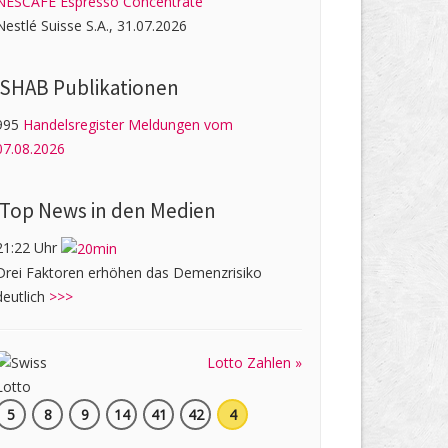
NESCAFÉ Espresso Concentrate
Nestlé Suisse S.A., 31.07.2026
SHAB Publi­kati­onen
995
Handelsregister Meldungen vom
07.08.2026
Top News in den Medien
21:22 Uhr
Drei Faktoren erhöhen das Demenzrisiko
deutlich
>>>
Lotto Zahlen »
5
8
9
14
41
42
4