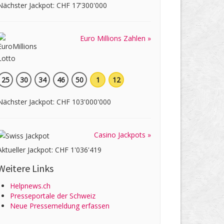
Nächster Jackpot: CHF 17'300'000
Euro Millions Zahlen »
25
30
34
46
50
1
12
Nächster Jackpot: CHF 103'000'000
Casino Jackpots »
Aktueller Jackpot: CHF 1'036'419
Weitere Links
Helpnews.ch
Presseportale der Schweiz
Neue Pressemeldung erfassen