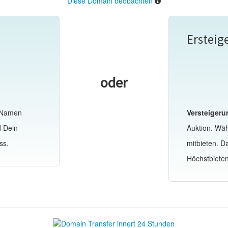
Diese Domain beobachten
Ersteig
oder
-Namen
Versteigeru
d Dein
Auktion. Wä
ss.
mitbieten. 
Höchstbiete