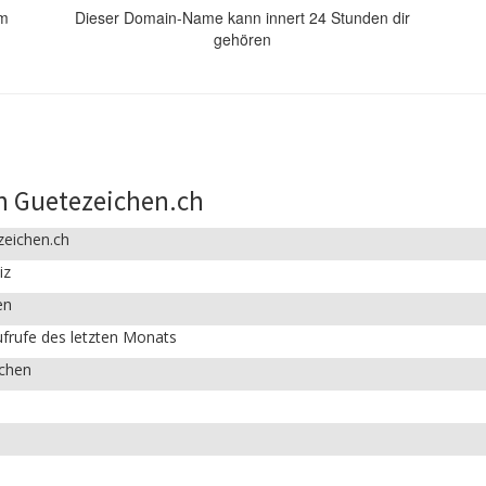
om
Dieser Domain-Name kann innert 24 Stunden dir
gehören
n Guetezeichen.ch
zeichen.ch
iz
en
frufe des letzten Monats
ichen