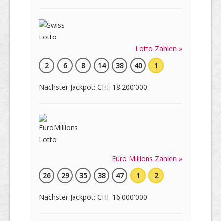
Lotto Zahlen »
2
6
8
14
38
40
1
Nächster Jackpot: CHF 18'200'000
Euro Millions Zahlen »
26
29
35
38
47
1
2
Nächster Jackpot: CHF 16'000'000