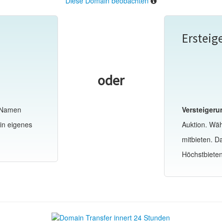
Diese Domain beobachten
Ersteig
oder
-Namen
Versteigeru
in eigenes
Auktion. Wä
mitbieten. 
Höchstbiete