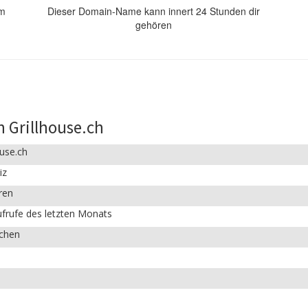
om
Dieser Domain-Name kann innert 24 Stunden dir
gehören
 Grillhouse.ch
ouse.ch
iz
ren
frufe des letzten Monats
ichen