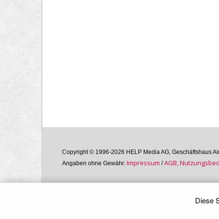
Copyright © 1996-2026 HELP Media AG, Geschäftshaus Airg
Im­pres­sum
AGB, Nutzungs­bedi
Angaben ohne Gewähr.
/
Diese S