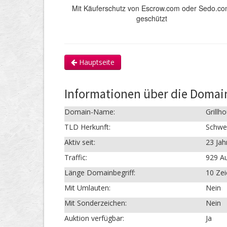
Mit Käuferschutz von Escrow.com oder Sedo.c
geschützt
Hauptseite
Informationen über die Domain
Domain-Name:
Grillh
TLD Herkunft:
Schwe
Aktiv seit:
23 Jah
Traffic:
929 Au
Länge Domainbegriff:
10 Ze
Mit Umlauten:
Nein
Mit Sonderzeichen:
Nein
Auktion verfügbar:
Ja