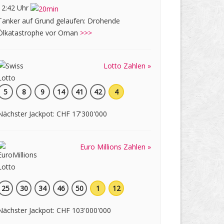
12:42 Uhr
Tanker auf Grund gelaufen: Drohende
Ölkatastrophe vor Oman
>>>
Lotto Zahlen »
5
8
9
14
41
42
4
Nächster Jackpot: CHF 17'300'000
Euro Millions Zahlen »
25
30
34
46
50
1
12
Nächster Jackpot: CHF 103'000'000