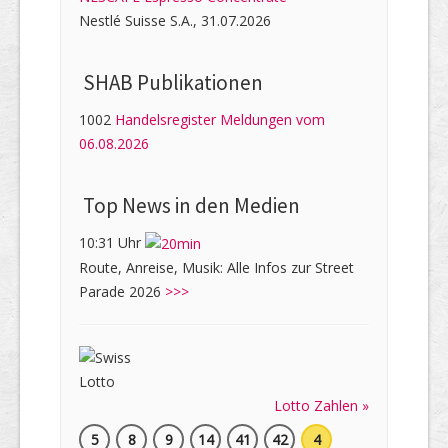
Nestlé Suisse S.A., 31.07.2026
SHAB Publi­kati­onen
1002
Handelsregister Meldungen vom
06.08.2026
Top News in den Medien
10:31 Uhr
Route, Anreise, Musik: Alle Infos zur Street
Parade 2026
>>>
Lotto Zahlen »
5
8
9
14
41
42
4