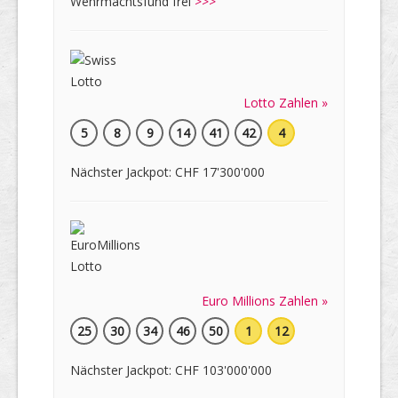
Wehrmachtsfund frei
>>>
Lotto Zahlen »
5
8
9
14
41
42
4
Nächster Jackpot: CHF 17'300'000
Euro Millions Zahlen »
25
30
34
46
50
1
12
Nächster Jackpot: CHF 103'000'000