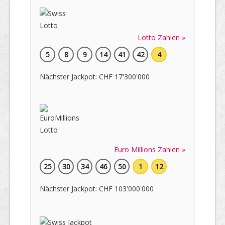
Lotto Zahlen »
5
8
9
14
41
42
4
Nächster Jackpot: CHF 17'300'000
Euro Millions Zahlen »
25
30
34
46
50
1
12
Nächster Jackpot: CHF 103'000'000