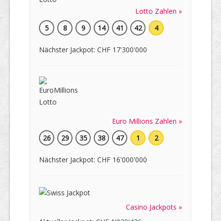
Lotto Zahlen »
5
8
9
14
41
42
4
Nächster Jackpot: CHF 17'300'000
Euro Millions Zahlen »
26
29
35
38
47
1
2
Nächster Jackpot: CHF 16'000'000
Casino Jackpots »