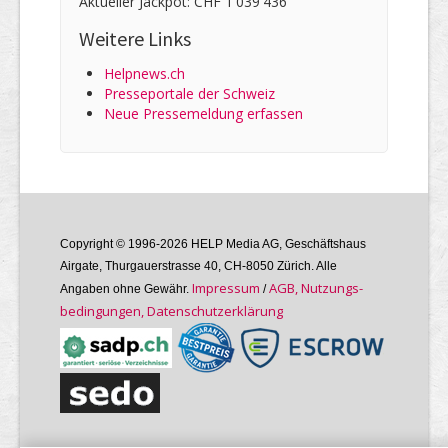
Aktueller Jackpot: CHF 1'039'436
Weitere Links
Helpnews.ch
Presseportale der Schweiz
Neue Pressemeldung erfassen
Copyright © 1996-2026 HELP Media AG, Geschäftshaus
Airgate, Thurgauer­strasse 40, CH-8050 Zürich. Alle
Im­pres­sum
AGB, Nutzungs­
Angaben ohne Gewähr.
/
bedin­gungen, Daten­schutz­er­klärung