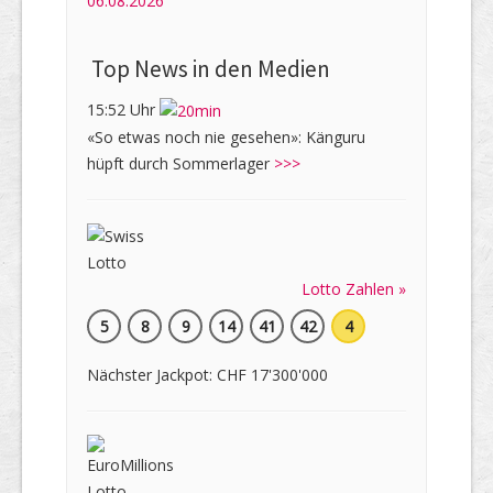
06.08.2026
Top News in den Medien
15:52 Uhr
«So etwas noch nie gesehen»: Känguru
hüpft durch Sommerlager
>>>
Lotto Zahlen »
5
8
9
14
41
42
4
Nächster Jackpot: CHF 17'300'000