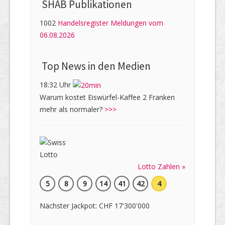
SHAB Publi­kati­onen
1002
Handelsregister Meldungen vom
06.08.2026
Top News in den Medien
18:32 Uhr
Warum kostet Eiswürfel-Kaffee 2 Franken
mehr als normaler?
>>>
Lotto Zahlen »
5
8
9
14
41
42
4
Nächster Jackpot: CHF 17'300'000