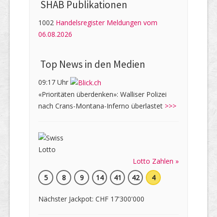
SHAB Publi­kati­onen
1002
Handelsregister Meldungen vom
06.08.2026
Top News in den Medien
09:17 Uhr
«Prioritäten überdenken»: Walliser Polizei
nach Crans-Montana-Inferno überlastet
>>>
Lotto Zahlen »
5
8
9
14
41
42
4
Nächster Jackpot: CHF 17'300'000