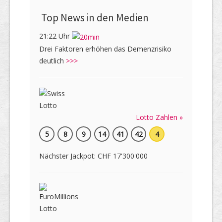
Top News in den Medien
21:22 Uhr
Drei Faktoren erhöhen das Demenzrisiko
deutlich
>>>
Lotto Zahlen »
5
8
9
14
41
42
4
Nächster Jackpot: CHF 17'300'000