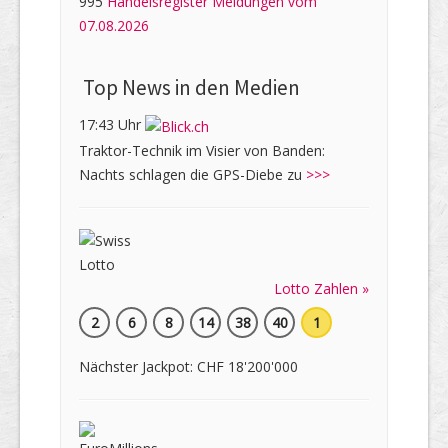
995
Handelsregister Meldungen vom
07.08.2026
Top News in den Medien
17:43 Uhr
Traktor-Technik im Visier von Banden:
Nachts schlagen die GPS-Diebe zu
>>>
Lotto Zahlen »
2
6
8
14
38
40
1
Nächster Jackpot: CHF 18'200'000