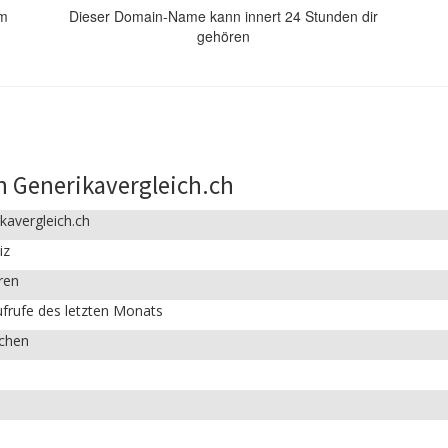
om
Dieser Domain-Name kann innert 24 Stunden dir
gehören
n Generikavergleich.ch
kavergleich.ch
iz
ren
frufe des letzten Monats
ichen