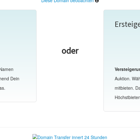
Diese Domain beobachten
Ersteig
oder
-Namen
Versteigeru
ehend Dein
Auktion. Wä
ss.
mitbieten. 
Höchstbiete