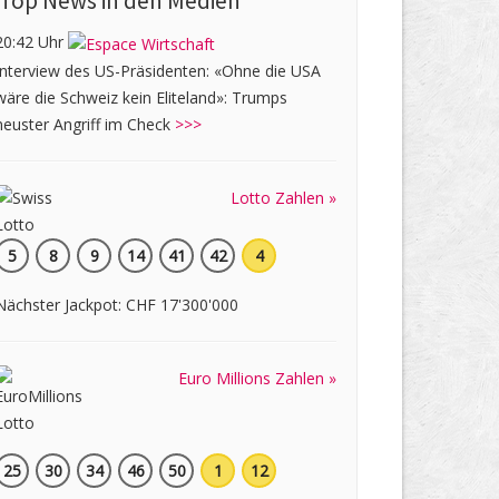
Top News in den Medien
20:42 Uhr
Interview des US-Präsidenten: «Ohne die USA
wäre die Schweiz kein Eliteland»: Trumps
neuster Angriff im Check
>>>
Lotto Zahlen »
5
8
9
14
41
42
4
Nächster Jackpot: CHF 17'300'000
Euro Millions Zahlen »
25
30
34
46
50
1
12