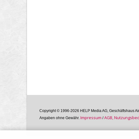
Copyright © 1996-2026 HELP Media AG, Geschäftshaus Airg
Im­pres­sum
AGB, Nutzungs­bedi
Angaben ohne Gewähr.
/