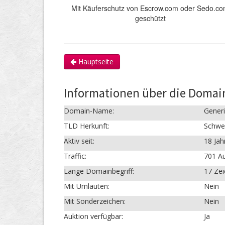
Mit Käuferschutz von Escrow.com oder Sedo.c
geschützt
Hauptseite
Informationen über die Domai
Domain-Name:
Generi
TLD Herkunft:
Schwe
Aktiv seit:
18 Jah
Traffic:
701 Au
Länge Domainbegriff:
17 Ze
Mit Umlauten:
Nein
Mit Sonderzeichen:
Nein
Auktion verfügbar:
Ja