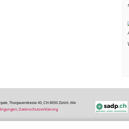
ate, Thurgauer­strasse 40, CH-8050 Zürich. Alle
n­gungen, Daten­schutz­er­klärung