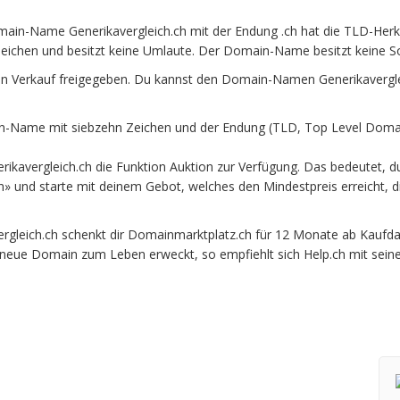
main-Name Generikavergleich.ch mit der Endung .ch hat die TLD-Herk
eichen und besitzt keine Umlaute. Der Domain-Name besitzt keine Son
en Verkauf freigegeben. Du kannst den Domain-Namen Generikaverglei
n-Name mit siebzehn Zeichen und der Endung (TLD, Top Level Domain
kavergleich.ch die Funktion Auktion zur Verfügung. Das bedeutet, d
en» und starte mit deinem Gebot, welches den Mindestpreis erreicht,
leich.ch schenkt dir Domainmarktplatz.ch für 12 Monate ab Kaufdatu
e neue Domain zum Leben erweckt, so empfiehlt sich Help.ch mit sein