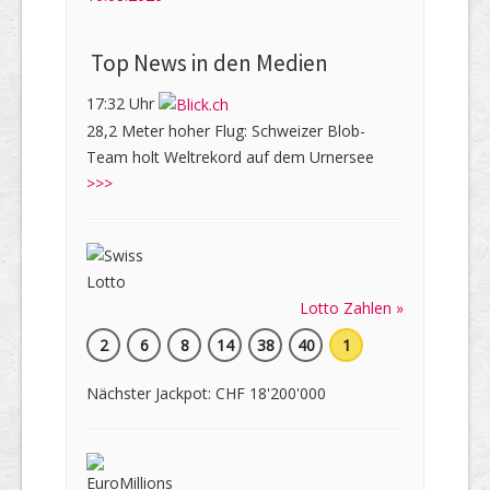
Top News in den Medien
17:32 Uhr
28,2 Meter hoher Flug: Schweizer Blob-
Team holt Weltrekord auf dem Urnersee
>>>
Lotto Zahlen »
2
6
8
14
38
40
1
Nächster Jackpot: CHF 18'200'000