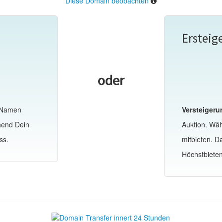
Diese Domain beobachten
Ersteig
oder
-Namen
Versteigeru
hend Dein
Auktion. Wä
ss.
mitbieten. 
Höchstbiete