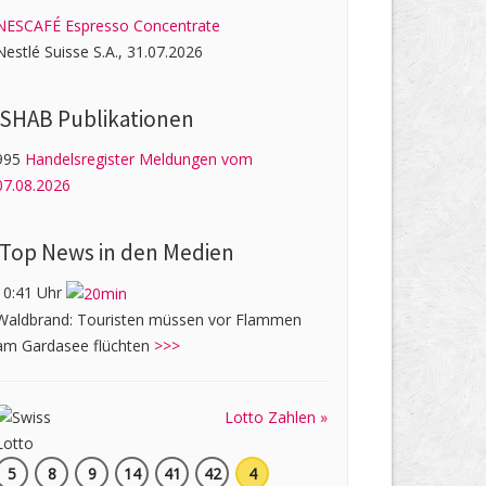
NESCAFÉ Espresso Concentrate
Nestlé Suisse S.A., 31.07.2026
SHAB Publi­kati­onen
995
Handelsregister Meldungen vom
07.08.2026
Top News in den Medien
10:41 Uhr
Waldbrand: Touristen müssen vor Flammen
am Gardasee flüchten
>>>
Lotto Zahlen »
5
8
9
14
41
42
4