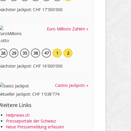
Nächster Jackpot: CHF 17'300'000
Euro Millions Zahlen »
26
29
35
38
47
1
2
Nächster Jackpot: CHF 16'000'000
Casino Jackpots »
Aktueller Jackpot: CHF 1'038'774
Weitere Links
Helpnews.ch
Presseportale der Schweiz
Neue Pressemeldung erfassen