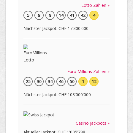
Lotto Zahlen »
5
8
9
14
41
42
4
Nächster Jackpot: CHF 17'300'000
Euro Millions Zahlen »
25
30
34
46
50
1
12
Nächster Jackpot: CHF 103'000'000
Casino Jackpots »
Aktueller Jackpot: CHF 1'035'798