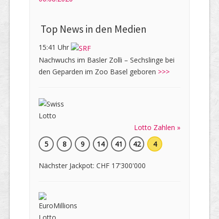
Top News in den Medien
15:41 Uhr
Nachwuchs im Basler Zolli – Sechslinge bei
den Geparden im Zoo Basel geboren
>>>
Lotto Zahlen »
5
8
9
14
41
42
4
Nächster Jackpot: CHF 17'300'000