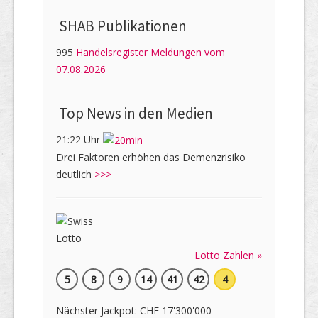
SHAB Publi­kati­onen
995
Handelsregister Meldungen vom
07.08.2026
Top News in den Medien
21:22 Uhr
Drei Faktoren erhöhen das Demenzrisiko
deutlich
>>>
Lotto Zahlen »
5
8
9
14
41
42
4
Nächster Jackpot: CHF 17'300'000