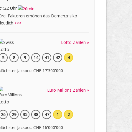
21:22 Uhr
Drei Faktoren erhöhen das Demenzrisiko
deutlich
>>>
Lotto Zahlen »
5
8
9
14
41
42
4
Nächster Jackpot: CHF 17'300'000
Euro Millions Zahlen »
26
29
35
38
47
1
2
Nächster Jackpot: CHF 16'000'000