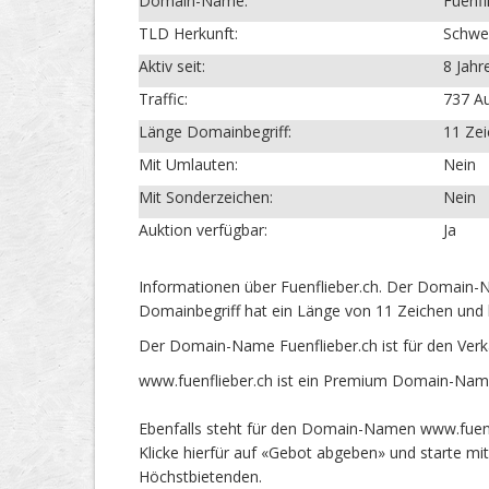
Domain-Name:
Fuenfl
TLD Herkunft:
Schwe
Aktiv seit:
8 Jahr
Traffic:
737 Au
Länge Domainbegriff:
11 Ze
Mit Umlauten:
Nein
Mit Sonderzeichen:
Nein
Auktion verfügbar:
Ja
Informationen über Fuenflieber.ch. Der Domain-N
Domainbegriff hat ein Länge von 11 Zeichen und 
Der Domain-Name Fuenflieber.ch ist für den Ver
www.fuenflieber.ch ist ein Premium Domain-Name
Ebenfalls steht für den Domain-Namen www.fuenfl
Klicke hierfür auf «Gebot abgeben» und starte m
Höchstbietenden.