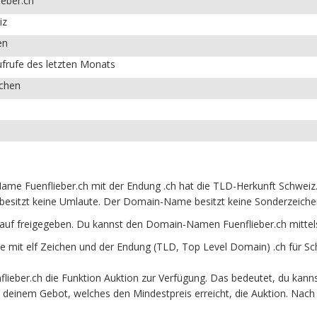
ieber.ch
iz
en
frufe des letzten Monats
ichen
ame Fuenflieber.ch mit der Endung .ch hat die TLD-Herkunft Schweiz.
besitzt keine Umlaute. Der Domain-Name besitzt keine Sonderzeichen 
kauf freigegeben. Du kannst den Domain-Namen Fuenflieber.ch mitte
 mit elf Zeichen und der Endung (TLD, Top Level Domain) .ch für Sc
ieber.ch die Funktion Auktion zur Verfügung. Das bedeutet, du kanns
it deinem Gebot, welches den Mindestpreis erreicht, die Auktion. N