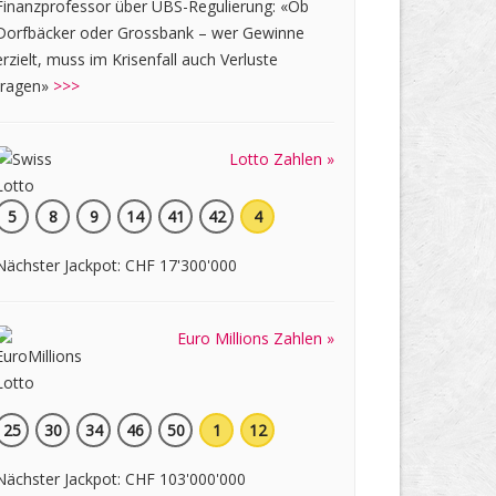
Finanzprofessor über UBS-Regulierung: «Ob
Dorfbäcker oder Grossbank – wer Gewinne
erzielt, muss im Krisenfall auch Verluste
tragen»
>>>
Lotto Zahlen »
5
8
9
14
41
42
4
Nächster Jackpot: CHF 17'300'000
Euro Millions Zahlen »
25
30
34
46
50
1
12
Nächster Jackpot: CHF 103'000'000