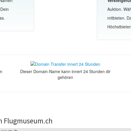
-Namen
Versteigeru
 Dein
Auktion. Wä
ss.
mitbieten. 
Höchstbiete
om
Dieser Domain-Name kann innert 24 Stunden dir
gehören
in Flugmuseum.ch