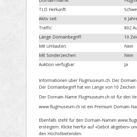
Domain-Name:
Flugm
TLD Herkunft:
Schwe
Aktiv seit:
6 Jahr
Traffic:
802 Au
Länge Domainbegriff:
10 Ze
Mit Umlauten:
Nein
Mit Sonderzeichen:
Nein
Auktion verfügbar:
Ja
Informationen über Flugmuseum.ch. Der Domain-N
Der Domainbegriff hat ein Länge von 10 Zeichen 
Der Domain-Name Flugmuseum.ch ist für den Ver
www.flugmuseum.ch ist ein Premium Domain-Name
Ebenfalls steht für den Domain-Namen www.flug
ersteigern. Klicke hierfür auf «Gebot abgeben» 
den Höchstbietenden.