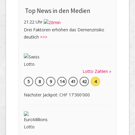
Top News in den Medien
21:22 Uhr
Drei Faktoren erhöhen das Demenzrisiko
deutlich
>>>
Lotto Zahlen »
5
8
9
14
41
42
4
Nächster Jackpot: CHF 17'300'000