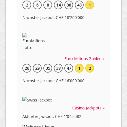
2
6
8
14
38
40
1
Nächster Jackpot: CHF 18'200'000
Euro Millions Zahlen »
26
29
35
38
47
1
2
Nächster Jackpot: CHF 16'000'000
Casino Jackpots »
Aktueller Jackpot: CHF 1'045'582
Weitere Links