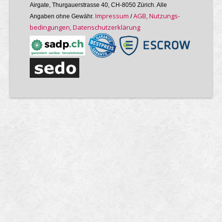
Airgate, Thurgauer­strasse 40, CH-8050 Zürich. Alle
Im­pres­sum
AGB, Nutzungs­
Angaben ohne Gewähr.
/
bedin­gungen, Daten­schutz­er­klärung