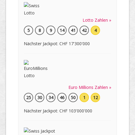
Lotto Zahlen »
5
8
9
14
41
42
4
Nächster Jackpot: CHF 17'300'000
Euro Millions Zahlen »
25
30
34
46
50
1
12
Nächster Jackpot: CHF 103'000'000