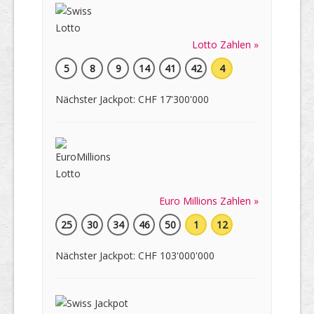
Lotto Zahlen »
5
8
9
14
41
42
4
Nächster Jackpot: CHF 17'300'000
Euro Millions Zahlen »
25
30
34
46
50
1
12
Nächster Jackpot: CHF 103'000'000