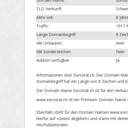
Domain-Name:
Eurost
TLD Herkunft:
Schwe
Aktiv seit:
8 Jahr
Traffic:
1017 A
Länge Domainbegriff:
8 Zei
Mit Umlauten:
Nein
Mit Sonderzeichen:
Nein
Auktion verfügbar:
Ja
Informationen über Eurostat.ch. Der Domain-Name
Domainbegriff hat ein Länge von 8 Zeichen und b
Der Domain-Name Eurostat.ch ist für den Verkau
www.eurostat.ch ist ein Premium Domain-Name mi
Ebenfalls steht für den Domain-Namen www.eurost
hierfür auf «Gebot abgeben» und starte mit dein
Höchstbietenden.