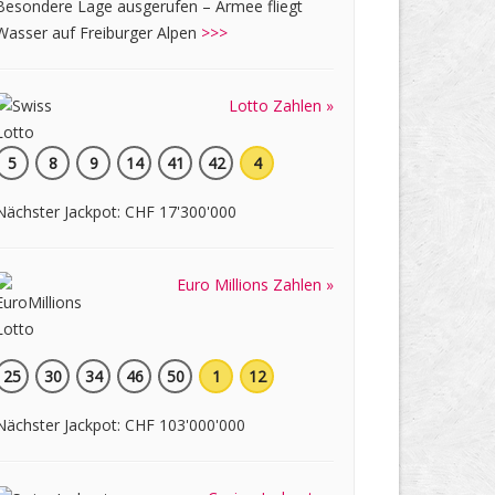
Besondere Lage ausgerufen – Armee fliegt
Wasser auf Freiburger Alpen
>>>
Lotto Zahlen »
5
8
9
14
41
42
4
Nächster Jackpot: CHF 17'300'000
Euro Millions Zahlen »
25
30
34
46
50
1
12
Nächster Jackpot: CHF 103'000'000