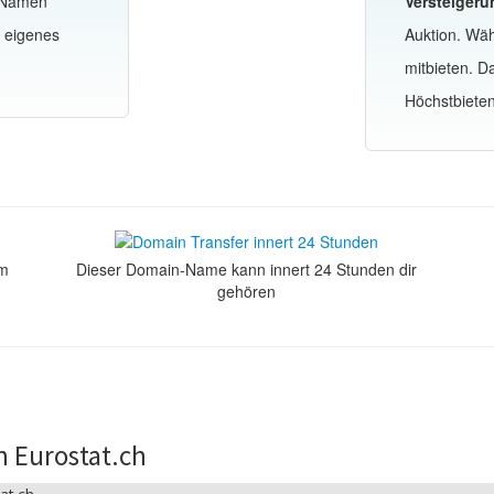
-Namen
Versteigeru
n eigenes
Auktion. Wä
mitbieten. 
Höchstbiete
om
Dieser Domain-Name kann innert 24 Stunden dir
gehören
n Eurostat.ch