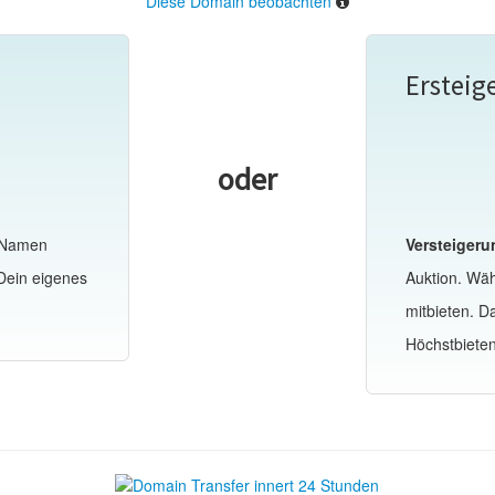
Diese Domain beobachten
Ersteig
oder
-Namen
Versteigeru
Dein eigenes
Auktion. Wä
mitbieten. 
Höchstbiete