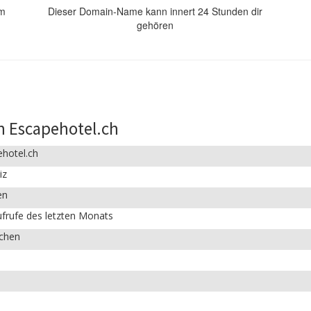
om
Dieser Domain-Name kann innert 24 Stunden dir
gehören
n Escapehotel.ch
ehotel.ch
iz
en
frufe des letzten Monats
ichen