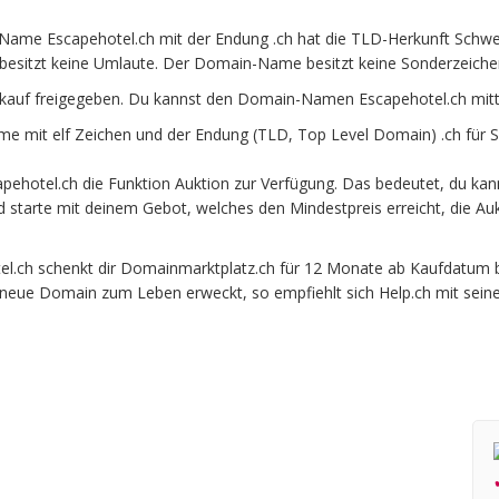
ame Escapehotel.ch mit der Endung .ch hat die TLD-Herkunft Schweiz
besitzt keine Umlaute. Der Domain-Name besitzt keine Sonderzeichen 
kauf freigegeben. Du kannst den Domain-Namen Escapehotel.ch mitt
 mit elf Zeichen und der Endung (TLD, Top Level Domain) .ch für S
ehotel.ch die Funktion Auktion zur Verfügung. Das bedeutet, du ka
und starte mit deinem Gebot, welches den Mindestpreis erreicht, die
ch schenkt dir Domainmarktplatz.ch für 12 Monate ab Kaufdatum beim
e neue Domain zum Leben erweckt, so empfiehlt sich Help.ch mit sein