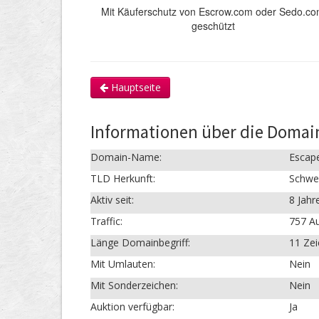
Mit Käuferschutz von Escrow.com oder Sedo.c
geschützt
Hauptseite
Informationen über die Domai
Domain-Name:
Escap
TLD Herkunft:
Schwe
Aktiv seit:
8 Jahr
Traffic:
757 Au
Länge Domainbegriff:
11 Ze
Mit Umlauten:
Nein
Mit Sonderzeichen:
Nein
Auktion verfügbar:
Ja