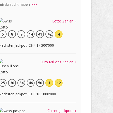
missbraucht haben
>>>
Lotto Zahlen »
5
8
9
14
41
42
4
Nächster Jackpot: CHF 17'300'000
Euro Millions Zahlen »
25
30
34
46
50
1
12
Nächster Jackpot: CHF 103'000'000
Casino Jackpots »