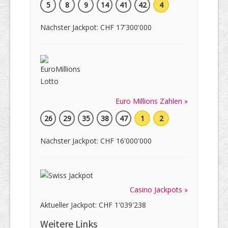
5
8
9
14
41
42
4
Nächster Jackpot: CHF 17'300'000
Euro Millions Zahlen »
26
29
35
38
47
1
2
Nächster Jackpot: CHF 16'000'000
Casino Jackpots »
Aktueller Jackpot: CHF 1'039'238
Weitere Links