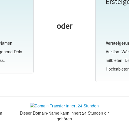
Ersteig
oder
-Namen
Versteigeru
mgehend Dein
Auktion. Wä
ss.
mitbieten. 
Höchstbiete
om
Dieser Domain-Name kann innert 24 Stunden dir
gehören