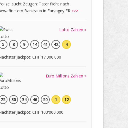
Polizei sucht Zeugen: Täter flieht nach
bewaffnetem Bankraub in Farvagny FR
>>>
Lotto Zahlen »
5
8
9
14
41
42
4
Nächster Jackpot: CHF 17'300'000
Euro Millions Zahlen »
25
30
34
46
50
1
12
Nächster Jackpot: CHF 103'000'000