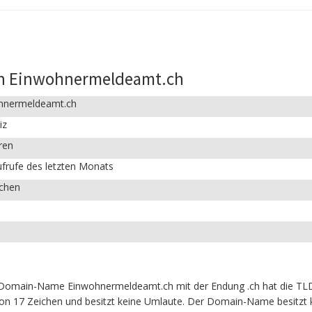
in Einwohnermeldeamt.ch
hnermeldeamt.ch
iz
ren
frufe des letzten Monats
ichen
Domain-Name Einwohnermeldeamt.ch mit der Endung .ch hat die TLD
von 17 Zeichen und besitzt keine Umlaute. Der Domain-Name besitzt k