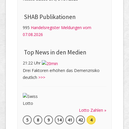
SHAB Publi­kati­onen
995
Handelsregister Meldungen vom
07.08.2026
Top News in den Medien
21:22 Uhr
Drei Faktoren erhöhen das Demenzrisiko
deutlich
>>>
Lotto Zahlen »
5
8
9
14
41
42
4