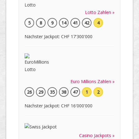
Lotto Zahlen »
5
8
9
14
41
42
4
Nächster Jackpot: CHF 17'300'000
Euro Millions Zahlen »
26
29
35
38
47
1
2
Nächster Jackpot: CHF 16'000'000
Casino Jackpots »