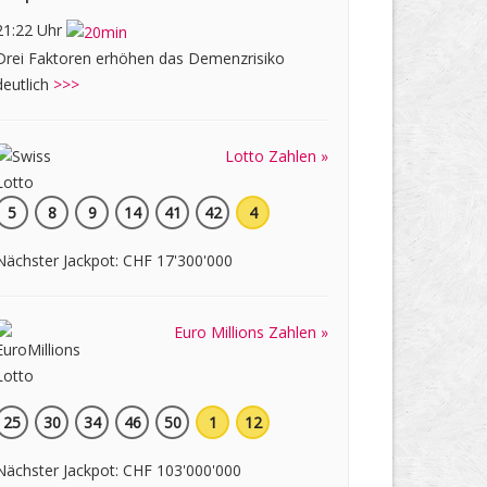
21:22 Uhr
Drei Faktoren erhöhen das Demenzrisiko
deutlich
>>>
Lotto Zahlen »
5
8
9
14
41
42
4
Nächster Jackpot: CHF 17'300'000
Euro Millions Zahlen »
25
30
34
46
50
1
12
Nächster Jackpot: CHF 103'000'000