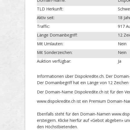
Domain-Name:
Dispok
TLD Herkunft:
Schwe
Aktiv seit:
18 Jah
Traffic:
917 Au
Länge Domainbegriff:
12 Ze
Mit Umlauten:
Nein
Mit Sonderzeichen:
Nein
Auktion verfügbar:
Ja
Informationen über Dispokredite.ch. Der Domain-
Der Domainbegriff hat ein Länge von 12 Zeichen 
Der Domain-Name Dispokredite.ch ist für den Ve
www.dispokredite.ch ist ein Premium Domain-Nam
Ebenfalls steht für den Domain-Namen www.dispok
ersteigern. Klicke hierfür auf «Gebot abgeben» 
den Höchstbietenden.